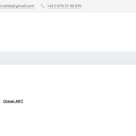
e.trafela@gmail.com
+43 0 676 51 96 870
Cheap ART