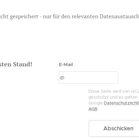
cht gespeichert - nur für den relevanten Datenaustausch
sten Stand!
E-Mail
Diese Seite wird von r
geschützt und es gelten 
Google
Datenschutzrichtl
AGB
.
Abschicken