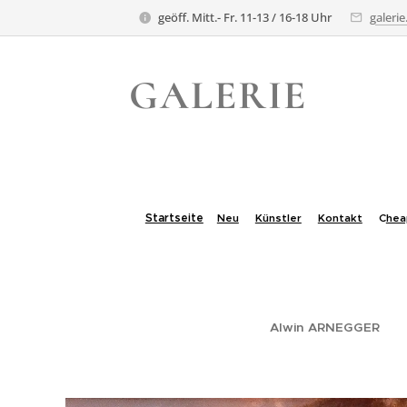
geöff. Mitt.- Fr. 11-13 / 16-18 Uhr
galeri
GALERIE
TRAFELA
TRAFELA
Startseite
Neu
Künstler
Kontakt
C
hea
.
Alwin ARNEGGER