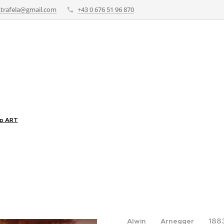
e.trafela@gmail.com
+43 0 676 51 96 870
p ART
188
Alwin Arnegger