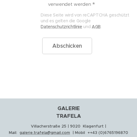
verwendet werden
Diese Seite wird von reCAPTCHA geschützt
und es gelten die Google
Datenschutzrichtlinie
und
AGB
.
Abschicken
GALERIE
TRAFELA
Villacherstraße 25 | 9020 Klagenfurt |
Mail:
galerie.trafela@gmail.com
| Mobil ++43 (0)6765196870