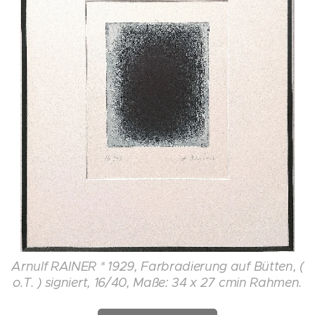
Arnulf RAINER * 1929, Farbradierung auf Bütten, (
o.T. ) signiert, 16/40, Maße: 34 x 27 cmin Rahmen.