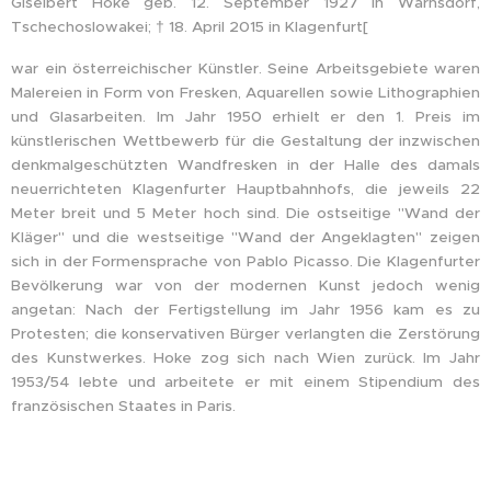
Giselbert Hoke geb. 12. September 1927 in Warnsdorf,
Tschechoslowakei; † 18. April 2015 in Klagenfurt[
war ein österreichischer Künstler. Seine Arbeitsgebiete waren
Malereien in Form von Fresken, Aquarellen sowie Lithographien
und Glasarbeiten. Im Jahr 1950 erhielt er den 1. Preis im
künstlerischen Wettbewerb für die Gestaltung der inzwischen
denkmalgeschützten Wandfresken in der Halle des damals
neuerrichteten Klagenfurter Hauptbahnhofs, die jeweils 22
Meter breit und 5 Meter hoch sind. Die ostseitige "Wand der
Kläger" und die westseitige "Wand der Angeklagten" zeigen
sich in der Formensprache von Pablo Picasso. Die Klagenfurter
Bevölkerung war von der modernen Kunst jedoch wenig
angetan: Nach der Fertigstellung im Jahr 1956 kam es zu
Protesten; die konservativen Bürger verlangten die Zerstörung
des Kunstwerkes. Hoke zog sich nach Wien zurück. Im Jahr
1953/54 lebte und arbeitete er mit einem Stipendium des
französischen Staates in Paris.