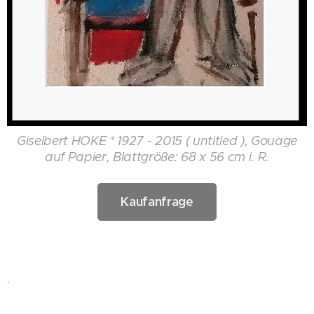
Giselbert HOKE * 1927 - 2015 ( untitled ), Gouage
auf Papier, Blattgröße: 68 x 56 cm i. R.
Kaufanfrage
.