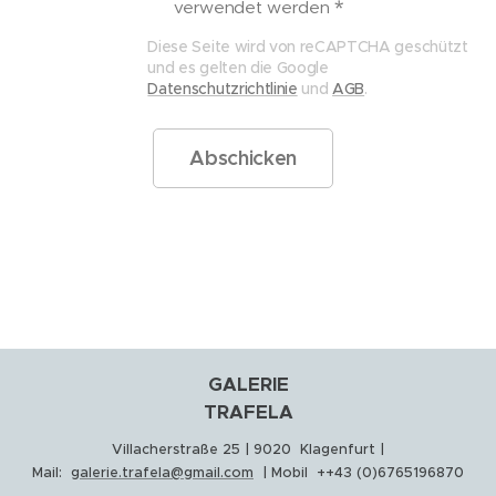
verwendet werden
Diese Seite wird von reCAPTCHA geschützt
und es gelten die Google
Datenschutzrichtlinie
und
AGB
.
Abschicken
GALERIE
TRAFELA
Villacherstraße 25 | 9020 Klagenfurt |
Mail:
galerie.trafela@gmail.com
| Mobil ++43 (0)6765196870