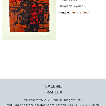
( ohne Titel )
Litografie sig/dat 66.
Kontakt:
Preis: € 750.-
GALERIE
TRAFELA
Villacherstraße 25 | 9020 Klagenfurt |
Mail:
galerie.trafela@gmail.com
| Mobil ++43 (0)6765196870