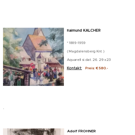
aimund KALCHER
R
* 1889-
1959
( Magdalensberg Knt. )
Aquarell si.dat. 26. 29 x23
Kontakt:
Preis: € 580.-
.
Adolf FROHNER