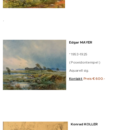
.
Edgar MAYER
* 1953-1925
( Poseidontempel )
Aquarell sig.
Kontakt:
Preis € 600.-
Konrad KOLLER