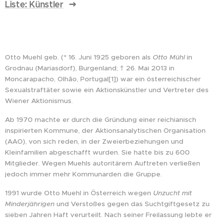
Liste: Künstler
Otto Muehl geb. (* 16. Juni 1925 geboren als
Otto Mühl
in
Grodnau (Mariasdorf), Burgenland; † 26. Mai 2013 in
Moncarapacho, Olhão, Portugal[1]) war ein österreichischer
Sexualstraftäter sowie ein Aktionskünstler und Vertreter des
Wiener Aktionismus.
Ab 1970 machte er durch die Gründung einer reichianisch
inspirierten Kommune, der Aktionsanalytischen Organisation
(AAO), von sich reden, in der Zweierbeziehungen und
Kleinfamilien abgeschafft wurden. Sie hatte bis zu 600
Mitglieder. Wegen Muehls autoritärem Auftreten verließen
jedoch immer mehr Kommunarden die Gruppe.
1991 wurde Otto Muehl in Österreich wegen
Unzucht mit
Minderjährigen
und Verstoßes gegen das Suchtgiftgesetz zu
sieben Jahren Haft verurteilt. Nach seiner Freilassung lebte er